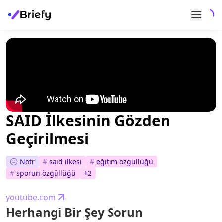
SAID İlkesinin Gözden
Geçirilmesi
Nötr
#
said ilkesi
#
eğitim özgüllüğü
#
sporun özgüllüğü
+
2
youtube.com
Herhangi Bir Şey Sorun