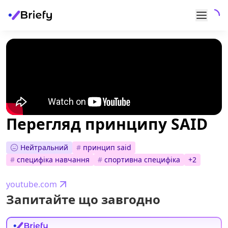
Перегляд принципу SAID
Нейтральний
#
принцип said
#
специфіка навчання
#
спортивна специфіка
+
2
youtube.com
Запитайте що завгодно