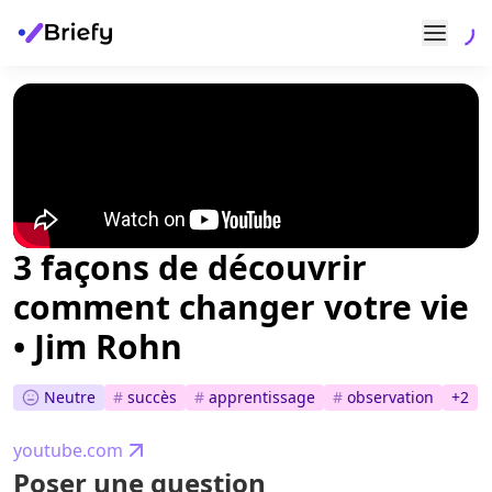
3 façons de découvrir
comment changer votre vie
• Jim Rohn
Neutre
#
succès
#
apprentissage
#
observation
+
2
youtube.com
Poser une question