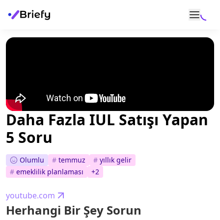
Daha Fazla IUL Satışı Yapan
5 Soru
Olumlu
#
temmuz
#
yıllık gelir
#
emeklilik planlaması
+
2
youtube.com
Herhangi Bir Şey Sorun