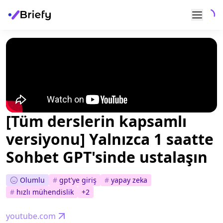
[Tüm derslerin kapsamlı
versiyonu] Yalnızca 1 saatte
Sohbet GPT'sinde ustalaşın
Olumlu
#
gpt'ye giriş
#
yapay zeka
#
hızlı mühendislik
+
2
youtube.com