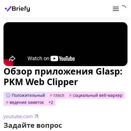
Обзор приложения Glasp:
PKM Web Clipper
Положительный
#
глэсп
#
социальный веб-маркер
#
ведение заметок
+
2
youtube.com
Задайте вопрос