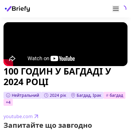
100 ГОДИН У БАГДАДІ У
2024 РОЦІ
Нейтральний
2024 рік
Багдад, Ірак
#
багдад
+
4
youtube.com
Запитайте що завгодно