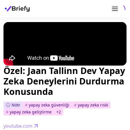
Özel: Jaan Tallinn Dev Yapay
Zeka Deneylerini Durdurma
Konusunda
Nötr
#
yapay zeka güvenliği
#
yapay zeka riski
#
yapay zeka geliştirme
+
2
youtube.com