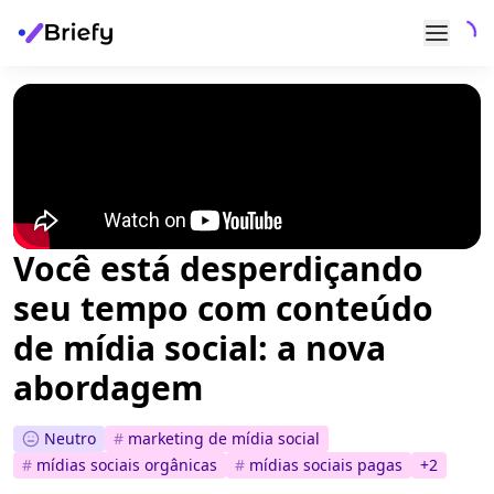
Você está desperdiçando
seu tempo com conteúdo
de mídia social: a nova
abordagem
Neutro
#
marketing de mídia social
#
mídias sociais orgânicas
#
mídias sociais pagas
+
2