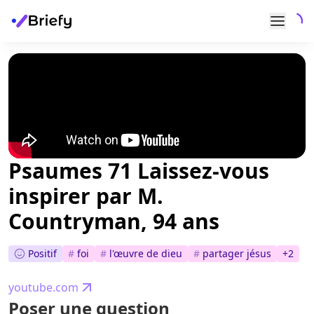
Psaumes 71 Laissez-vous
inspirer par M.
Countryman, 94 ans
Positif
#
foi
#
l'œuvre de dieu
#
partager jésus
+
2
youtube.com
Poser une question