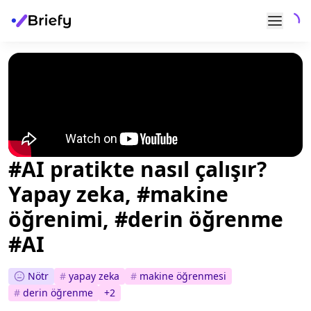
#AI pratikte nasıl çalışır?
Yapay zeka, #makine
öğrenimi, #derin öğrenme
#AI
Nötr
#
yapay zeka
#
makine öğrenmesi
#
derin öğrenme
+
2