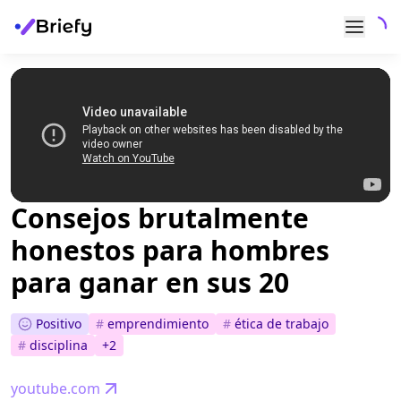
Consejos brutalmente
honestos para hombres
para ganar en sus 20
Positivo
#
emprendimiento
#
ética de trabajo
#
disciplina
+
2
youtube.com