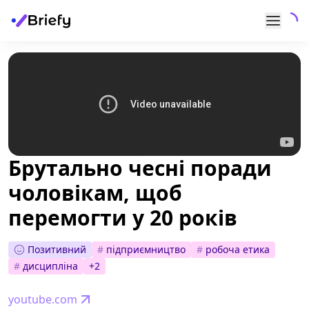
Брутально чесні поради
чоловікам, щоб
перемогти у 20 років
Позитивний
#
підприємництво
#
робоча етика
#
дисципліна
+
2
youtube.com