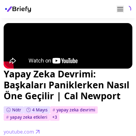
Yapay Zeka Devrimi:
Başkaları Paniklerken Nasıl
Öne Geçilir | Cal Newport
Nötr
4 Mayıs
#
yapay zeka devrimi
#
yapay zeka etkileri
+
3
youtube.com