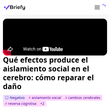
Qué efectos produce el
aislamiento social en el
cerebro: cómo reparar el
daño
Negativo
#
aislamiento social
#
cambios cerebrales
#
reserva cognitiva
+
2