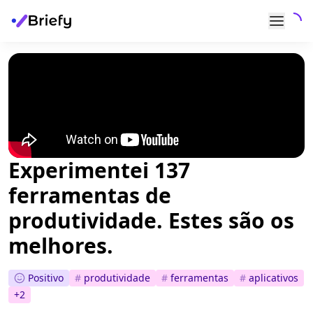
Experimentei 137
ferramentas de
produtividade. Estes são os
melhores.
Positivo
#
produtividade
#
ferramentas
#
aplicativos
+
2