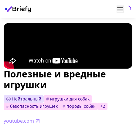
Полезные и вредные
игрушки
Нейтральный
#
игрушки для собак
#
безопасность игрушек
#
породы собак
+
2
youtube.com