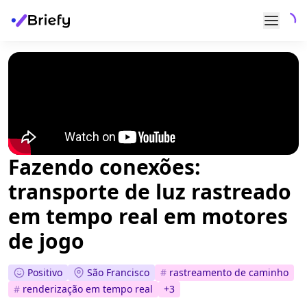
Fazendo conexões:
transporte de luz rastreado
em tempo real em motores
de jogo
Positivo
São Francisco
#
rastreamento de caminho
#
renderização em tempo real
+
3