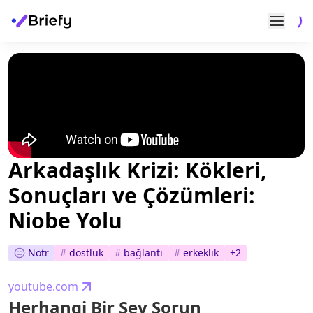
Arkadaşlık Krizi: Kökleri,
Sonuçları ve Çözümleri:
Niobe Yolu
Nötr
#
dostluk
#
bağlantı
#
erkeklik
+
2
youtube.com
Herhangi Bir Şey Sorun