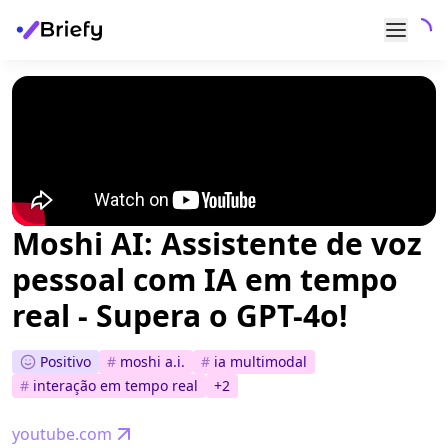
Moshi AI: Assistente de voz
pessoal com IA em tempo
real - Supera o GPT-4o!
Positivo
#
moshi a.i.
#
ia multimodal
#
interação em tempo real
+
2
youtube.com