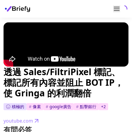
透過 Sales/FiltriPixel 標記、
標記所有內容並阻止 BOT IP，
使 Gringa 的利潤翻倍
積極的
#
像素
#
google廣告
#
點擊銀行
+
2
youtube.com
有問必答