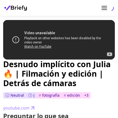
Desnudo implícito con Julia
🔥 | Filmación y edición |
Detrás de cámaras
Neutral
(
#
fotografía
#
edición
+
3
youtube.com
Preguntar lo que sea