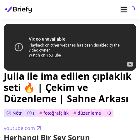
Julia ile ima edilen çıplaklık
seti 🔥 | Çekim ve
Düzenleme | Sahne Arkası
Nötr
(
#
fotoğrafçılık
#
düzenleme
+
3
youtube.com
Herhangi Bir Şey Sorun