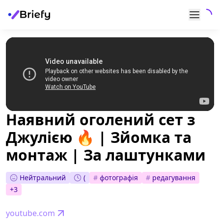
Наявний оголений сет з
Джулією 🔥 | Зйомка та
монтаж | За лаштунками
Нейтральний
(
#
фотографія
#
редагування
+
3
youtube.com