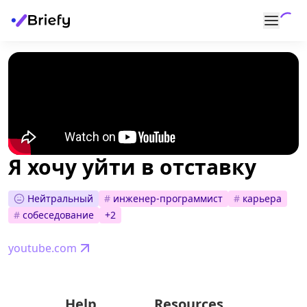
Я хочу уйти в отставку
Нейтральный
#
инженер-программист
#
карьера
#
собеседование
+
2
youtube.com
Help
Resources