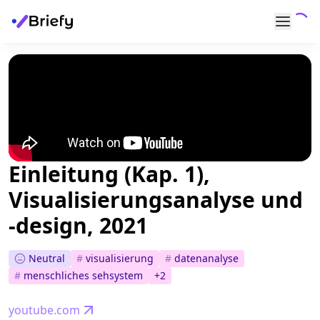
Einleitung (Kap. 1),
Visualisierungsanalyse und
-design, 2021
Neutral
#
visualisierung
#
datenanalyse
#
menschliches sehsystem
+
2
youtube.com