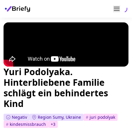
Yuri Podolyaka.
Hinterbliebene Familie
schlägt ein behindertes
Kind
Negativ
Region Sumy, Ukraine
#
juri podolyak
#
kindesmissbrauch
+
3