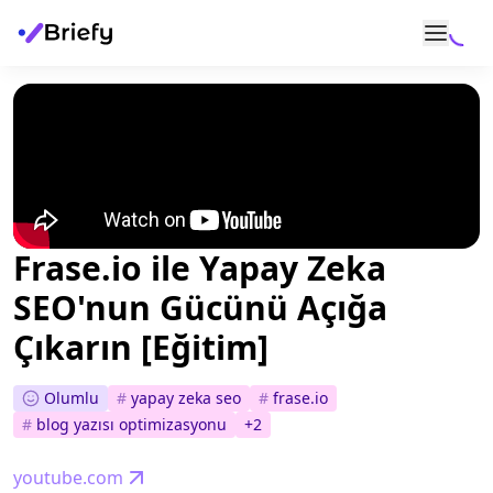
Frase.io ile Yapay Zeka
SEO'nun Gücünü Açığa
Çıkarın [Eğitim]
Olumlu
#
yapay zeka seo
#
frase.io
#
blog yazısı optimizasyonu
+
2
youtube.com