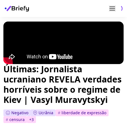
Últimas: Jornalista
ucraniano REVELA verdades
horríveis sobre o regime de
Kiev | Vasyl Muravytskyi
Negativo
Ucrânia
#
liberdade de expressão
#
censura
+
3