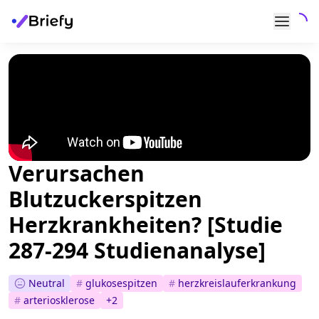
Verursachen
Blutzuckerspitzen
Herzkrankheiten? [Studie
287-294 Studienanalyse]
Neutral
#
glukosespitzen
#
herzkreislauferkrankung
#
arteriosklerose
+
2