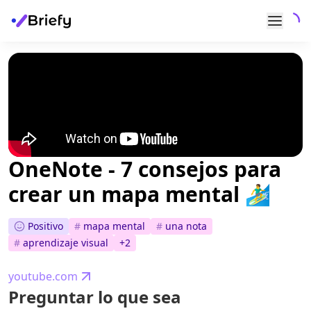
OneNote - 7 consejos para
crear un mapa mental 🏄‍♂️
Positivo
#
mapa mental
#
una nota
#
aprendizaje visual
+
2
youtube.com
Preguntar lo que sea