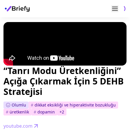
“Tanrı Modu Üretkenliğini”
Açığa Çıkarmak İçin 5 DEHB
Stratejisi
Olumlu
#
dikkat eksikliği ve hiperaktivite bozukluğu
#
üretkenlik
#
dopamin
+
2
youtube.com