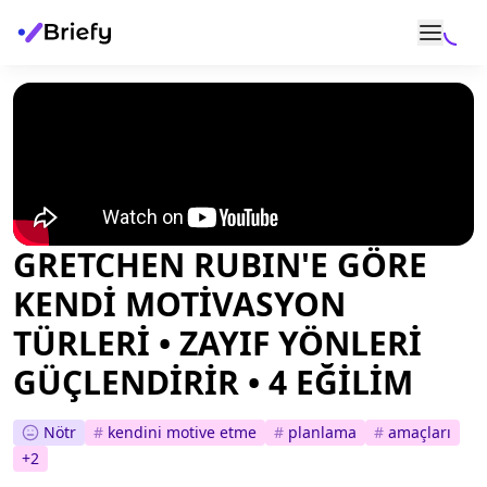
GRETCHEN RUBIN'E GÖRE
KENDİ MOTİVASYON
TÜRLERİ • ZAYIF YÖNLERİ
GÜÇLENDİRİR • 4 EĞİLİM
Nötr
#
kendini motive etme
#
planlama
#
amaçları
+
2