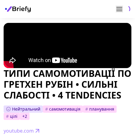
ТИПИ САМОМОТИВАЦІЇ ПО
ГРЕТХЕН РУБІН • СИЛЬНІ
СЛАБОСТІ • 4 TENDENCIES
Нейтральний
#
самомотивація
#
планування
#
цілі
+
2
youtube.com