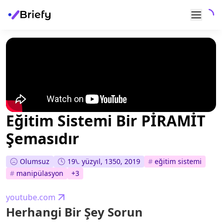
Eğitim Sistemi Bir PİRAMİT
Şemasıdır
Olumsuz
19\. yüzyıl, 1350, 2019
#
eğitim sistemi
#
manipülasyon
+
3
youtube.com
Herhangi Bir Şey Sorun