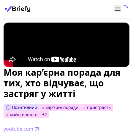
Моя кар’єрна порада для
тих, хто відчуває, що
застряг у житті
Позитивний
#
кар'єрні поради
#
пристрасть
#
майстерність
+
2
youtube.com