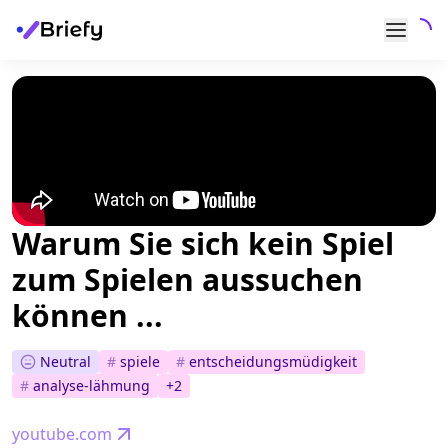
Warum Sie sich kein Spiel
zum Spielen aussuchen
können ...
Neutral
#
spiele
#
entscheidungsmüdigkeit
#
analyse-lähmung
+
2
youtube.com