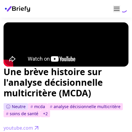
Une brève histoire sur
l'analyse décisionnelle
multicritère (MCDA)
Neutre
#
mcda
#
analyse décisionnelle multicritère
#
soins de santé
+
2
youtube.com