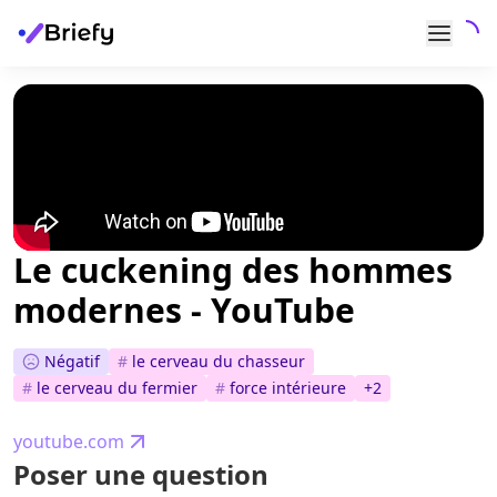
Le cuckening des hommes
modernes - YouTube
Négatif
#
le cerveau du chasseur
#
le cerveau du fermier
#
force intérieure
+
2
youtube.com
Poser une question