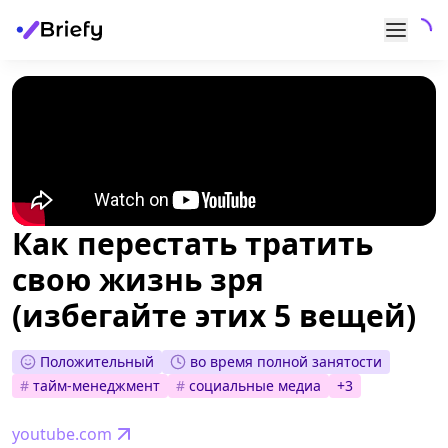
Как перестать тратить
свою жизнь зря
(избегайте этих 5 вещей)
Положительный
во время полной занятости
#
тайм-менеджмент
#
социальные медиа
+
3
youtube.com