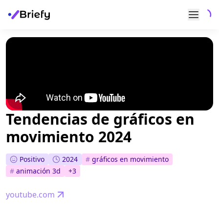
Tendencias de gráficos en
movimiento 2024
Positivo
2024
#
gráficos en movimiento
#
animación 3d
+
3
youtube.com