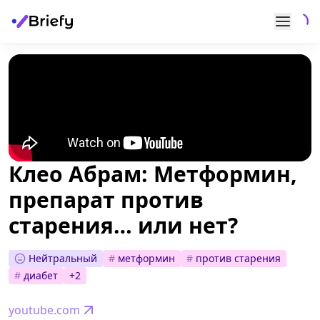
Клео Абрам: Метформин,
препарат против
старения… или нет?
Нейтральный
#
метформин
#
против старения
#
диабет
+
2
youtube.com