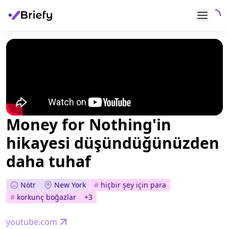
Money for Nothing'in
hikayesi düşündüğünüzden
daha tuhaf
Nötr
New York
#
hiçbir şey i̇çin para
#
korkunç boğazlar
+
3
youtube.com