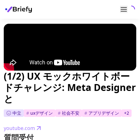
(1/2) UX モックホワイトボー
ドチャレンジ: Meta Designer
と
中立
#
uxデザイン
#
社会不安
#
アプリデザイン
+
2
youtube.com
質問受付