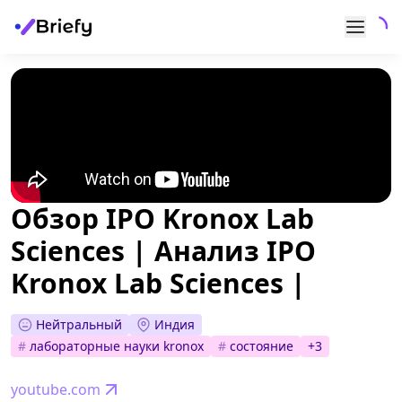
Обзор IPO Kronox Lab
Sciences | Анализ IPO
Kronox Lab Sciences |
Нейтральный
Индия
#
лабораторные науки kronox
#
состояние
+
3
youtube.com