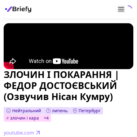
ЗЛОЧИН І ПОКАРАННЯ |
ФЕДОР ДОСТОЄВСЬКИЙ
(Озвучив Нісан Кумру)
Нейтральний
липень
Петербург
#
злочин і кара
+
4
youtube.com