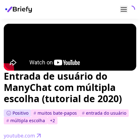
Entrada de usuário do
ManyChat com múltipla
escolha (tutorial de 2020)
Positivo
#
muitos bate-papos
#
entrada do usuário
#
múltipla escolha
+
2
youtube.com