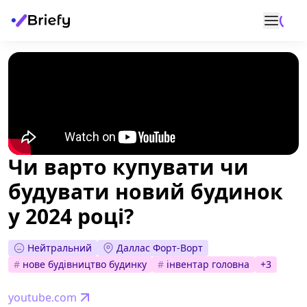
Чи варто купувати чи
будувати новий будинок
у 2024 році?
Нейтральний
Даллас Форт-Ворт
#
нове будівництво будинку
#
інвентар головна
+
3
youtube.com