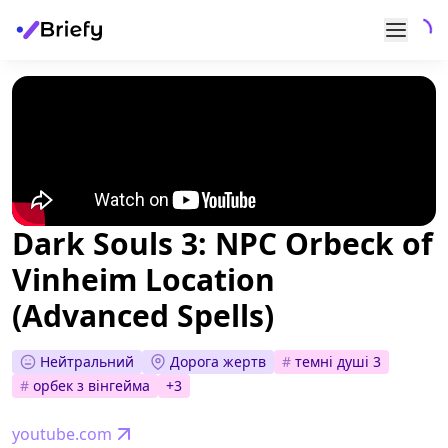
Dark Souls 3: NPC Orbeck of
Vinheim Location
(Advanced Spells)
Нейтральний
Дорога жертв
#
темні душі 3
#
орбек з вінгейма
+
3
youtube.com