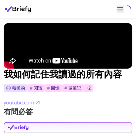
我如何記住我讀過的所有內容
積極的
#
閱讀
#
回憶
#
做筆記
+
2
youtube.com
有問必答